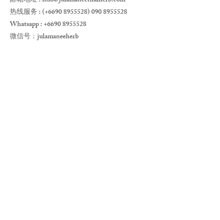
邮箱地址 :
info@julamaneethaiherb.com
热线服务 : (+6690
8955528) 090 8955528
Whatsapp :
+6690 8955528
微信号：julamaneeherb
©2019 by Julamanee. Power Team. All
rights reserved